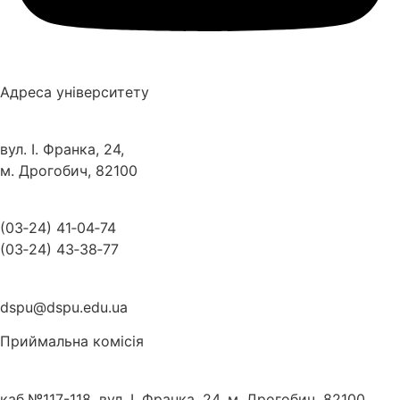
Адреса університету
вул. І. Франка, 24,
м. Дрогобич, 82100
(03‑24) 41‑04‑74
(03‑24) 43‑38‑77
dspu@dspu.edu.ua
Приймальна комісія
каб.№117-118, вул. І. Франка, 24, м. Дрогобич, 82100