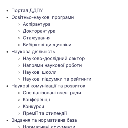
Перейти
до
Портал ДДПУ
вмісту
Освітньо-наукові програми
Аспірантура
Докторантура
Стажування
Вибіркові дисципліни
Наукова діяльність
Науково-дослідний сектор
Напрями наукової роботи
Наукові школи
Наукові підсумки та рейтинги
Наукові комунікації та розвиток
Спеціалізовані вчені ради
Конференції
Конкурси
Премії та стипендії
Видання та нормативна база
Нормативні документи