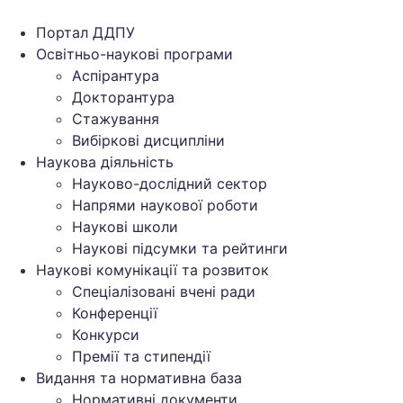
Перейти
до
Портал ДДПУ
вмісту
Освітньо-наукові програми
Аспірантура
Докторантура
Стажування
Вибіркові дисципліни
Наукова діяльність
Науково-дослідний сектор
Напрями наукової роботи
Наукові школи
Наукові підсумки та рейтинги
Наукові комунікації та розвиток
Спеціалізовані вчені ради
Конференції
Конкурси
Премії та стипендії
Видання та нормативна база
Нормативні документи