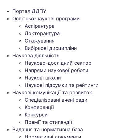
Перейти
до
Портал ДДПУ
вмісту
Освітньо-наукові програми
Аспірантура
Докторантура
Стажування
Вибіркові дисципліни
Наукова діяльність
Науково-дослідний сектор
Напрями наукової роботи
Наукові школи
Наукові підсумки та рейтинги
Наукові комунікації та розвиток
Спеціалізовані вчені ради
Конференції
Конкурси
Премії та стипендії
Видання та нормативна база
Нормативні документи