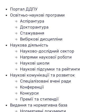
Перейти
до
Портал ДДПУ
вмісту
Освітньо-наукові програми
Аспірантура
Докторантура
Стажування
Вибіркові дисципліни
Наукова діяльність
Науково-дослідний сектор
Напрями наукової роботи
Наукові школи
Наукові підсумки та рейтинги
Наукові комунікації та розвиток
Спеціалізовані вчені ради
Конференції
Конкурси
Премії та стипендії
Видання та нормативна база
Нормативні документи