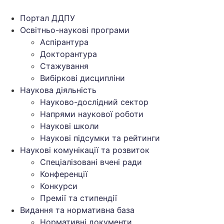
Перейти
до
Портал ДДПУ
вмісту
Освітньо-наукові програми
Аспірантура
Докторантура
Стажування
Вибіркові дисципліни
Наукова діяльність
Науково-дослідний сектор
Напрями наукової роботи
Наукові школи
Наукові підсумки та рейтинги
Наукові комунікації та розвиток
Спеціалізовані вчені ради
Конференції
Конкурси
Премії та стипендії
Видання та нормативна база
Нормативні документи