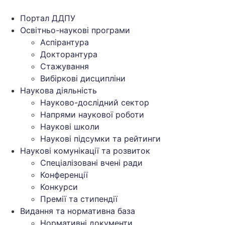
Перейти
до
Портал ДДПУ
вмісту
Освітньо-наукові програми
Аспірантура
Докторантура
Стажування
Вибіркові дисципліни
Наукова діяльність
Науково-дослідний сектор
Напрями наукової роботи
Наукові школи
Наукові підсумки та рейтинги
Наукові комунікації та розвиток
Спеціалізовані вчені ради
Конференції
Конкурси
Премії та стипендії
Видання та нормативна база
Нормативні документи