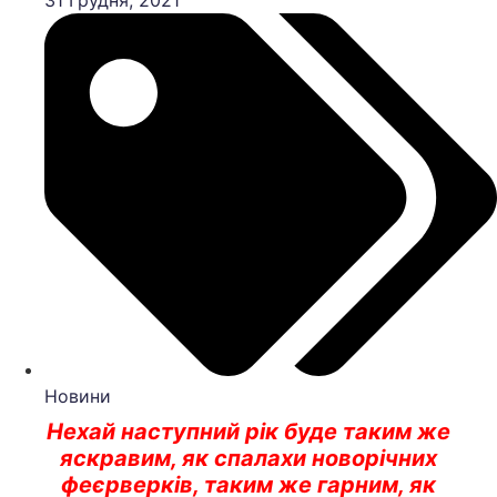
31 Грудня, 2021
Новини
Нехай наступний рік буде таким же
яскравим, як спалахи новорічних
феєрверків, таким же
гарним, як