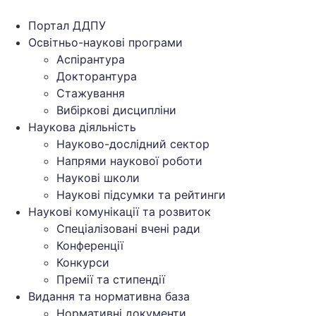
Перейти
до
Портал ДДПУ
вмісту
Освітньо-наукові програми
Аспірантура
Докторантура
Стажування
Вибіркові дисципліни
Наукова діяльність
Науково-дослідний сектор
Напрями наукової роботи
Наукові школи
Наукові підсумки та рейтинги
Наукові комунікації та розвиток
Спеціалізовані вчені ради
Конференції
Конкурси
Премії та стипендії
Видання та нормативна база
Нормативні документи