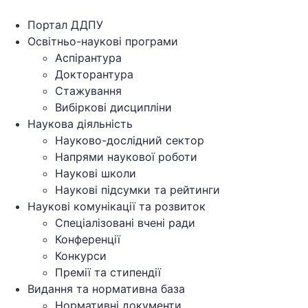
Перейти
до
Портал ДДПУ
вмісту
Освітньо-наукові програми
Аспірантура
Докторантура
Стажування
Вибіркові дисципліни
Наукова діяльність
Науково-дослідний сектор
Напрями наукової роботи
Наукові школи
Наукові підсумки та рейтинги
Наукові комунікації та розвиток
Спеціалізовані вчені ради
Конференції
Конкурси
Премії та стипендії
Видання та нормативна база
Нормативні документи