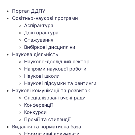
Перейти
до
Портал ДДПУ
вмісту
Освітньо-наукові програми
Аспірантура
Докторантура
Стажування
Вибіркові дисципліни
Наукова діяльність
Науково-дослідний сектор
Напрями наукової роботи
Наукові школи
Наукові підсумки та рейтинги
Наукові комунікації та розвиток
Спеціалізовані вчені ради
Конференції
Конкурси
Премії та стипендії
Видання та нормативна база
Нормативні документи