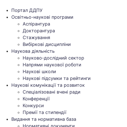
Перейти
до
Портал ДДПУ
вмісту
Освітньо-наукові програми
Аспірантура
Докторантура
Стажування
Вибіркові дисципліни
Наукова діяльність
Науково-дослідний сектор
Напрями наукової роботи
Наукові школи
Наукові підсумки та рейтинги
Наукові комунікації та розвиток
Спеціалізовані вчені ради
Конференції
Конкурси
Премії та стипендії
Видання та нормативна база
Нормативні документи