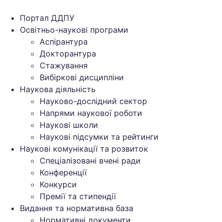
Перейти
до
Портал ДДПУ
вмісту
Освітньо-наукові програми
Аспірантура
Докторантура
Стажування
Вибіркові дисципліни
Наукова діяльність
Науково-дослідний сектор
Напрями наукової роботи
Наукові школи
Наукові підсумки та рейтинги
Наукові комунікації та розвиток
Спеціалізовані вчені ради
Конференції
Конкурси
Премії та стипендії
Видання та нормативна база
Нормативні документи