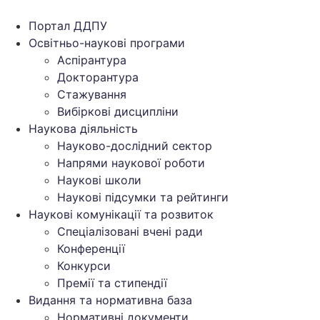
Перейти
до
Портал ДДПУ
вмісту
Освітньо-наукові програми
Аспірантура
Докторантура
Стажування
Вибіркові дисципліни
Наукова діяльність
Науково-дослідний сектор
Напрями наукової роботи
Наукові школи
Наукові підсумки та рейтинги
Наукові комунікації та розвиток
Спеціалізовані вчені ради
Конференції
Конкурси
Премії та стипендії
Видання та нормативна база
Нормативні документи