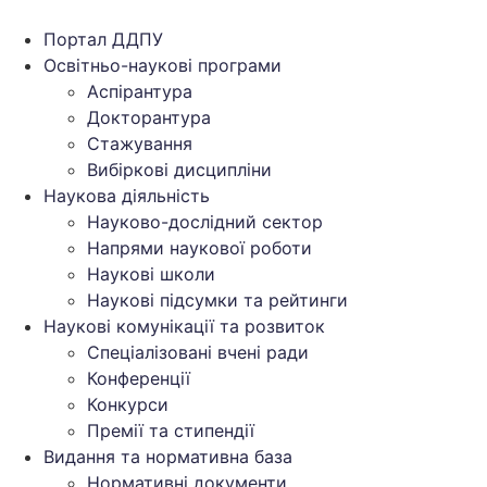
Перейти
до
Портал ДДПУ
вмісту
Освітньо-наукові програми
Аспірантура
Докторантура
Стажування
Вибіркові дисципліни
Наукова діяльність
Науково-дослідний сектор
Напрями наукової роботи
Наукові школи
Наукові підсумки та рейтинги
Наукові комунікації та розвиток
Спеціалізовані вчені ради
Конференції
Конкурси
Премії та стипендії
Видання та нормативна база
Нормативні документи