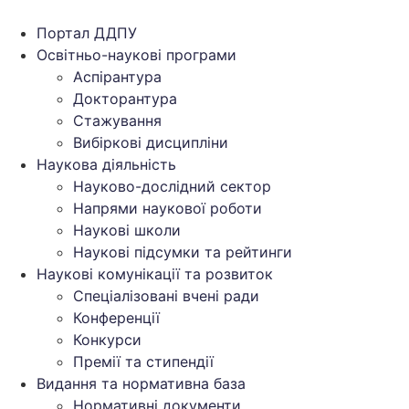
Перейти
до
Портал ДДПУ
вмісту
Освітньо-наукові програми
Аспірантура
Докторантура
Стажування
Вибіркові дисципліни
Наукова діяльність
Науково-дослідний сектор
Напрями наукової роботи
Наукові школи
Наукові підсумки та рейтинги
Наукові комунікації та розвиток
Спеціалізовані вчені ради
Конференції
Конкурси
Премії та стипендії
Видання та нормативна база
Нормативні документи