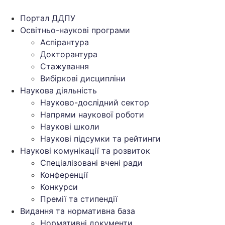
Перейти
до
Портал ДДПУ
вмісту
Освітньо-наукові програми
Аспірантура
Докторантура
Стажування
Вибіркові дисципліни
Наукова діяльність
Науково-дослідний сектор
Напрями наукової роботи
Наукові школи
Наукові підсумки та рейтинги
Наукові комунікації та розвиток
Спеціалізовані вчені ради
Конференції
Конкурси
Премії та стипендії
Видання та нормативна база
Нормативні документи